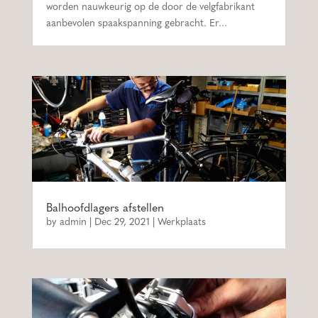
worden nauwkeurig op de door de velgfabrikant
aanbevolen spaakspanning gebracht. Er...
Balhoofdlagers afstellen
by
admin
|
Dec 29, 2021
|
Werkplaats