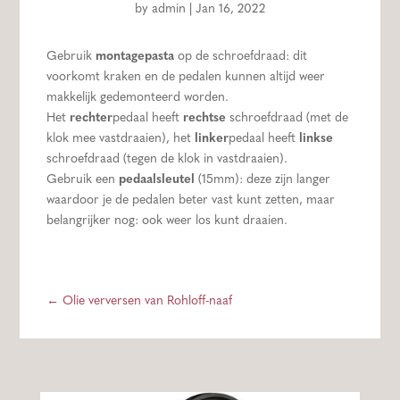
by
admin
|
Jan 16, 2022
Gebruik
montagepasta
op de schroefdraad: dit
voorkomt kraken en de pedalen kunnen altijd weer
makkelijk gedemonteerd worden.
Het
rechter
pedaal heeft
rechtse
schroefdraad (met de
klok mee vastdraaien), het
linker
pedaal heeft
linkse
schroefdraad (tegen de klok in vastdraaien).
Gebruik een
pedaalsleutel
(15mm): deze zijn langer
waardoor je de pedalen beter vast kunt zetten, maar
belangrijker nog: ook weer los kunt draaien.
←
Olie verversen van Rohloff-naaf