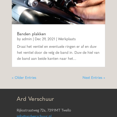
Banden plakken
by
admin
|
Dec 29, 2021
|
Werkplaats
Draai het ventiel en eventuele ringen er af en duw
het ventiel door de velg de band in. Duw de hiel van
de band aan beide kanten naar het...
« Older Entries
Next Entries »
Ard Verschuur
Rijksstraatweg 72a, 7391MT Twello
info@ardverschuur.nl