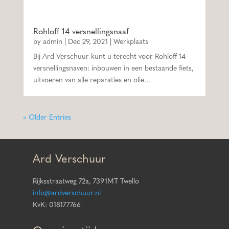
Rohloff 14 versnellingsnaaf
by
admin
|
Dec 29, 2021
|
Werkplaats
Bij Ard Verschuur kunt u terecht voor Rohloff 14-
versnellingsnaven: inbouwen in een bestaande fiets,
uitvoeren van alle reparaties en olie...
« Older Entries
Ard Verschuur
Rijksstraatweg 72a, 7391MT Twello
info@ardverschuur.nl
KvK: 018177766