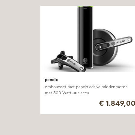
pendix
ombouwset met pendix edrive middenmotor
met 500 Watt-uur accu
€
1.849,0